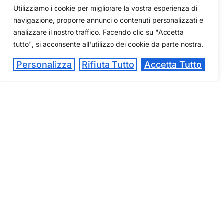
Utilizziamo i cookie per migliorare la vostra esperienza di
scegliendo il tuo percorso?Vieni a conoscere da
navigazione, proporre annunci o contenuti personalizzati e
vicino ITS Fabriano Academy e scopri come
analizzare il nostro traffico. Facendo clic su "Accetta
trasformare la tua
tutto", si acconsente all'utilizzo dei cookie da parte nostra.
Personalizza
Rifiuta Tutto
Accetta Tutto
3 LUGLIO – OPEN DAY A