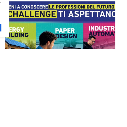
e
.
3 LUGLIO – OPEN DAY A
FABRIANO
19 Giugno 2026
ITS Fabriano Academy ti invita all’Open Day di