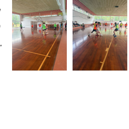
e
a
”