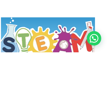
Arriva il SUMMER CAMP
ESTIVO di ITS Fabriano
Academy