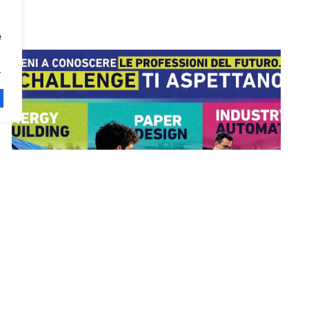
e
.
3 LUGLIO – OPEN DAY A
FABRIANO