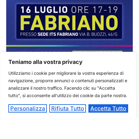
Teniamo alla vostra privacy
16 LUGLIO – OPEN DAY A
FABRIANO
Utilizziamo i cookie per migliorare la vostra esperienza di
navigazione, proporre annunci o contenuti personalizzati e
9 Luglio 2026
analizzare il nostro traffico. Facendo clic su "Accetta
tutto", si acconsente all'utilizzo dei cookie da parte nostra.
Hai appena preso il diploma o stai ancora
Personalizza
Rifiuta Tutto
Accetta Tutto
scegliendo il tuo percorso?Vieni a conoscere da
vicino ITS Fabriano Academy e scopri come
trasformare la tua